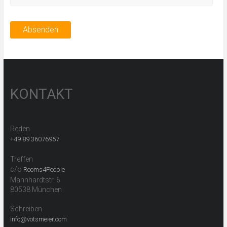
KONTAKT
Reden
+49 89 36076957
Treffen
c/o
Rooms4People
Mannhardtstr. 6
80538 München
Schreiben
info@votsmeier.com