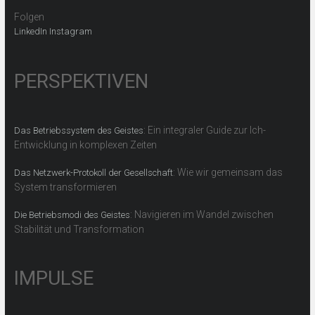
Folgen
LinkedIn
Instagram
PERSPEKTIVEN
: Ein integraler Guide zur Ich-
Das Betriebssystem des Geistes
Entwicklung in komplexen Zeiten
: Wie wir gemeinsam das
Das Netzwerk-Protokoll der Gesellschaft
System transformieren
: Navigieren im Wandel zwischen
Die Betriebsmodi des Geistes
Stabilität und Transformation
IMPULSE