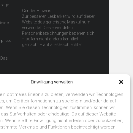
Frage
Gender-Hinweis
Zur besseren Lesbarkeit wird auf dieser
Website das generische Maskulinum
 Reise
verwendet. Die verwendeten
Personenbezeichnungen beziehen sich
– sofern nicht anders kenntlich
orphose
gemacht – auf alle Geschlechter.
l
 Das
Einwilligung verwalten
ein optimales Erlebnis zu bieten, verwenden wir Technologien
es, um Geräteinformationen zu speichern und/oder darauf
en. Wenn Sie diesen Technologien zustimmen, können wir
 das Surfverhalten oder eindeutige IDs auf dieser Website
n. Wenn Sie Ihre Einwilligung nicht erteilen oder zurückziehen,
stimmte Merkmale und Funktionen beeinträchtigt werden.