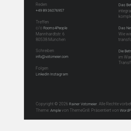
Reden
Das Bet
+49 89 36076957
integra
komple
Treffen
c/o
Rooms4People
Das Net
Mannhardtstr. 6
Wie wi
80538 München
transf
Schreiben
Die Bet
info@votsmeier.com
im Wan
Transf
Folgen
LinkedIn
Instagram
Copyright © 2026
. Alle Rechte vorbe
Rainer Votsmeier
Theme:
von ThemeGrill. Präsentiert von
Ample
WordP