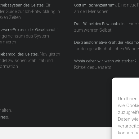
: Ein
: Eine neue 
riebssystem des Geistes
Gott im Rechenzentrum?
ler Guide zur Ich-Entwicklung in
an den Menschen
xen Zeiten
: Eine
Das Rätsel des Bewusstseins
:
zwerk-Protokoll der Gesellschaft
zum wahren Selbst
r gemeinsam das System
ormieren
Die transformative Kraft der Metam
für den gesellschaftlichen Wande
: Navigieren
riebsmodi des Geistes
del zwischen Stabilität und
-
Wohin gehen wir, wenn wir sterben?
ormation
Rätsel des Jenseits
Um Ihnen 
wie Cooki
halten.
zuzugreif
.
ress
Daten wie
verarbeite
können be