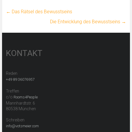
←
Das Rätsel des Bewusstseins
Die Entwicklung des Bewusstseins
→
KONTAKT
Reden
+49 89 36076957
Treffen
c/o
Rooms4People
Mannhardtstr. 6
80538 München
Schreiben
info@votsmeier.com