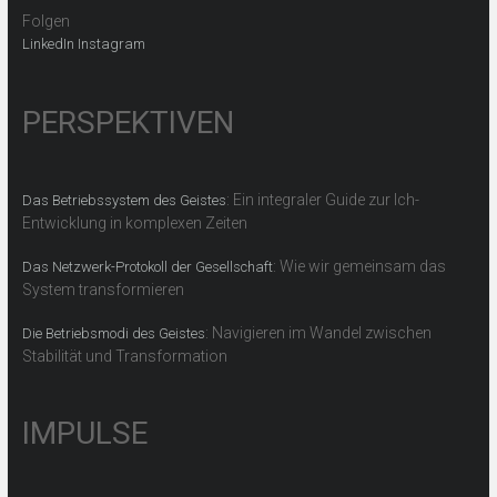
Folgen
LinkedIn
Instagram
PERSPEKTIVEN
: Ein integraler Guide zur Ich-
Das Betriebssystem des Geistes
Entwicklung in komplexen Zeiten
: Wie wir gemeinsam das
Das Netzwerk-Protokoll der Gesellschaft
System transformieren
: Navigieren im Wandel zwischen
Die Betriebsmodi des Geistes
Stabilität und Transformation
IMPULSE